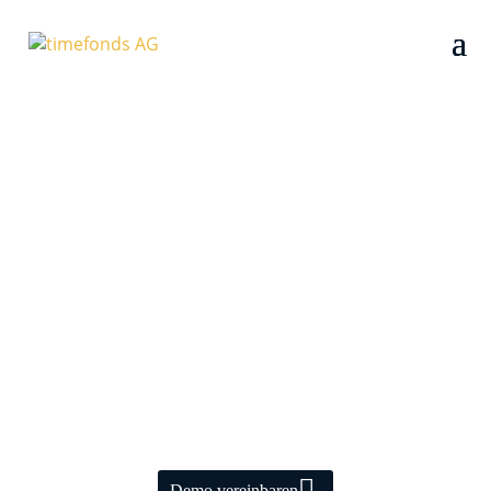
Der Mitarbeitenden-Benefit
für mehr Lebenszeit
Gemeinsam mit dem Arbeitgeber für längere
Auszeiten bei vollem Gehalt sparen – ganz einfach
mit dem timefonds Zeitwertkonto
Demo vereinbaren